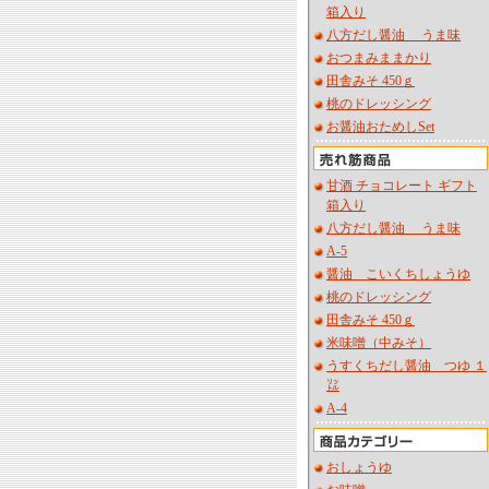
箱入り
八方だし醤油 うま味
おつまみままかり
田舎みそ 450ｇ
桃のドレッシング
お醤油おためしSet
甘酒 チョコレート ギフト
箱入り
八方だし醤油 うま味
A-5
醤油 こいくちしょうゆ
桃のドレッシング
田舎みそ 450ｇ
米味噌（中みそ）
うすくちだし醤油 つゆ １
㍑
A-4
おしょうゆ