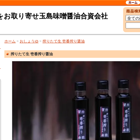
をお取り寄せ玉島味噌醤油合資会社
ホーム
>
おしょうゆ
>
搾りたて生 壱番搾り醤油
搾りたて生 壱番搾り醤油