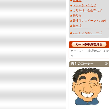
お味噌
ドレッシングなど
ふりかけ・金山寺など
贈り物
醤油屋のスイーツ・おかし
旬市場
みましょうゆシリーズ
カートの中に商品はありませ
ん