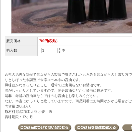
販売価格
700円(税込)
購入数
本
倉敷の温暖な気候で昔ながらの製法で醸造されたもろみを昔ながらのしぼり方で
りとしぼった未調整で未添加の本来の醤油です。
風味豊かなまったりとした、通常では出回らないお醤油です。
味がしっかりとしていますので、刺身醤油などかけ醤油に最適です。
是非、老舗の醤油屋ならではのお醤油をお楽しみください。
なお、本当にゆっくりと絞っていますので、商品到着にお時間がかかる場合がご
内容量 200ml入り
原材料 脱脂加工大豆 小麦 塩
賞味期限：12ヶ月